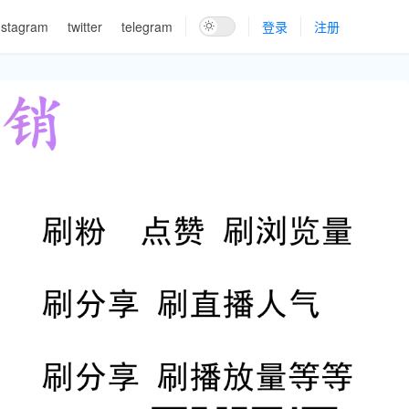
nstagram
twitter
telegram
登录
注册