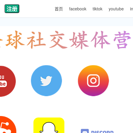
注册
首页
facebook
tiktok
youtube
i