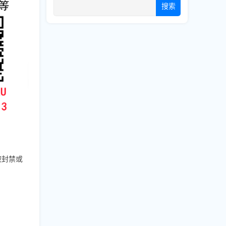
搜索
被封禁或
、