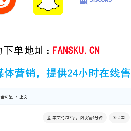
 安全可靠
正文
本文约
737
字，阅读需
4
分钟
202