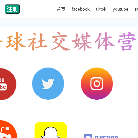
注册
首页
facebook
tiktok
youtube
i