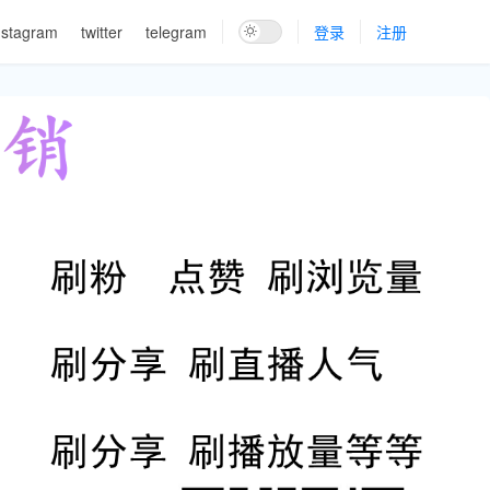
nstagram
twitter
telegram
登录
注册