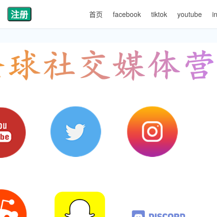
注册
首页
facebook
tiktok
youtube
i