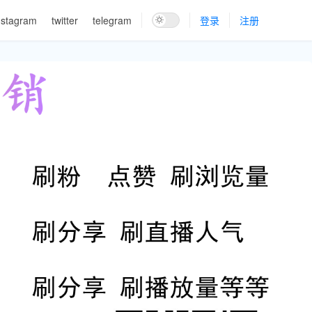
nstagram
twitter
telegram
登录
注册