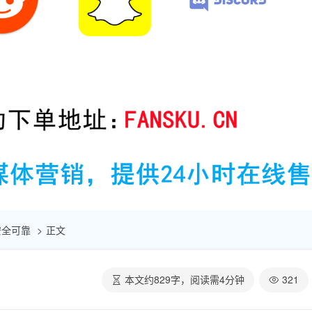
 安全可靠
正文
本文约
829
字，阅读需
4
分钟
321