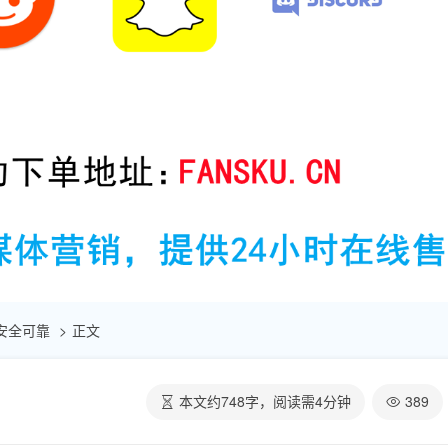
| 安全可靠
正文
本文约
748
字，阅读需
4
分钟
389