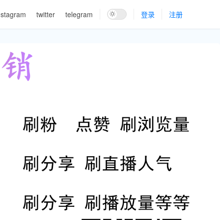
nstagram
twitter
telegram
登录
注册