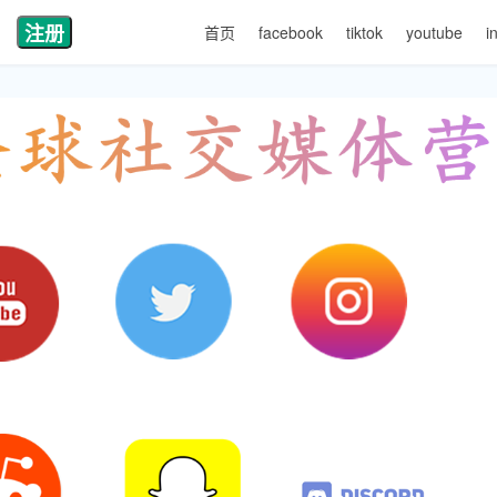
注册
首页
facebook
tiktok
youtube
i