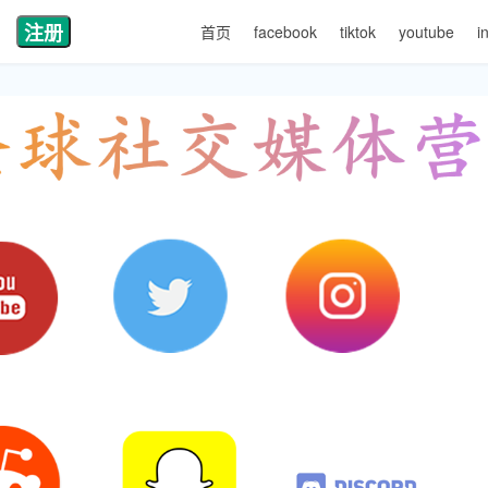
注册
首页
facebook
tiktok
youtube
i