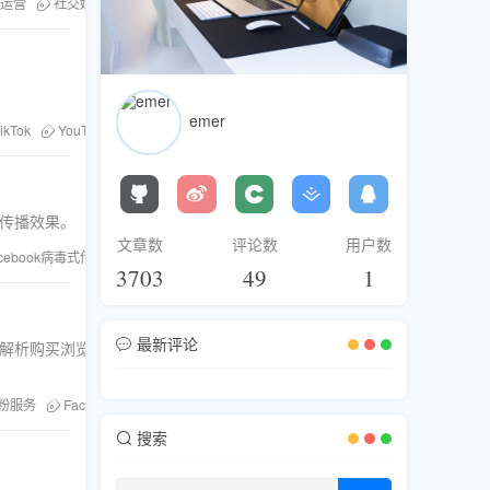
运营
社交媒体互动
刷粉服务
emer
ikTok
YouTube
Twitter
Facebook
粉丝库
刷粉服务
电报买粉
升传播效果。
文章数
评论数
用户数
acebook病毒式传播
内容传播策略
3703
49
1
最新评论
并解析购买浏览量对SEO
粉服务
Facebook浏览量
搜索