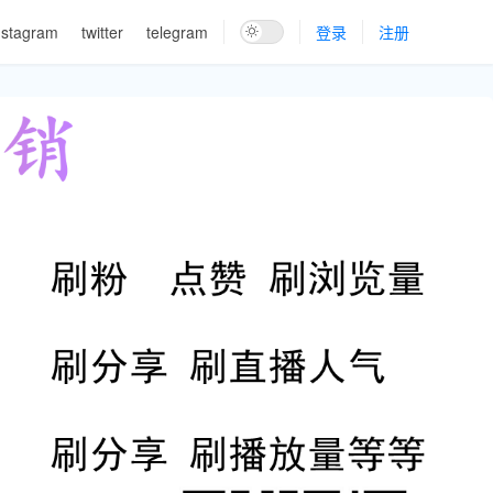
nstagram
twitter
telegram
登录
注册