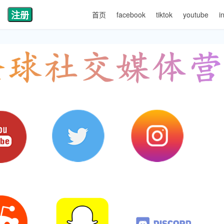
注册
首页
facebook
tiktok
youtube
i