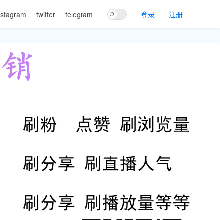
nstagram
twitter
telegram
登录
注册