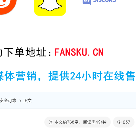
| 安全可靠
正文
本文约
768
字，阅读需
4
分钟
257