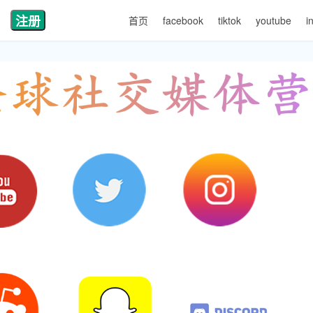
注册
首页
facebook
tiktok
youtube
i