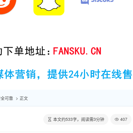
 安全可靠
正文
本文约
533
字，阅读需
3
分钟
407