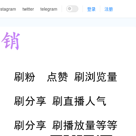
nstagram
twitter
telegram
登录
注册