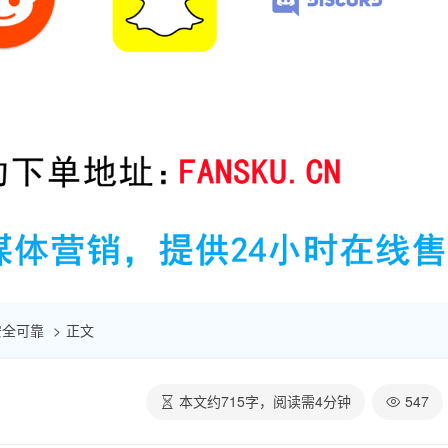
 安全可靠
正文
本文约
715
字，阅读需
4
分钟
547