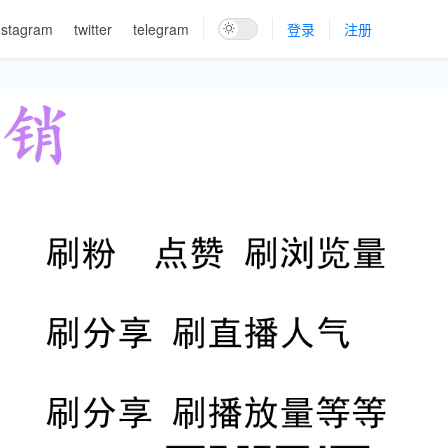
nstagram
twitter
telegram
登录
注册