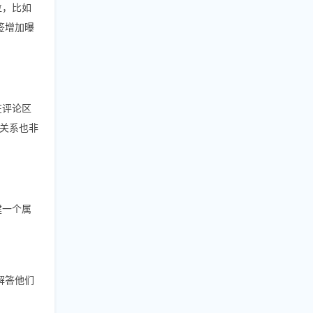
位，比如
签增加曝
在评论区
关系也非
建一个属
解答他们