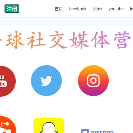
注册
首页
facebook
tiktok
youtube
i