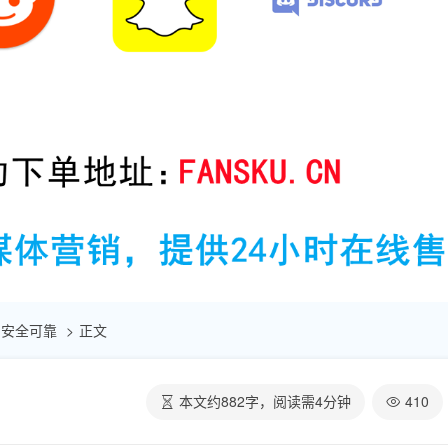
 | 安全可靠
正文
本文约
882
字，阅读需
4
分钟
410