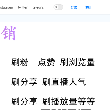
nstagram
twitter
telegram
登录
注册