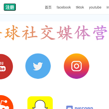
注册
首页
facebook
tiktok
youtube
i