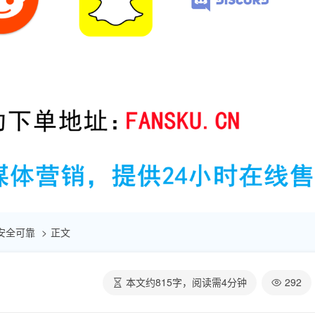
| 安全可靠
正文
本文约
815
字，阅读需
4
分钟
292