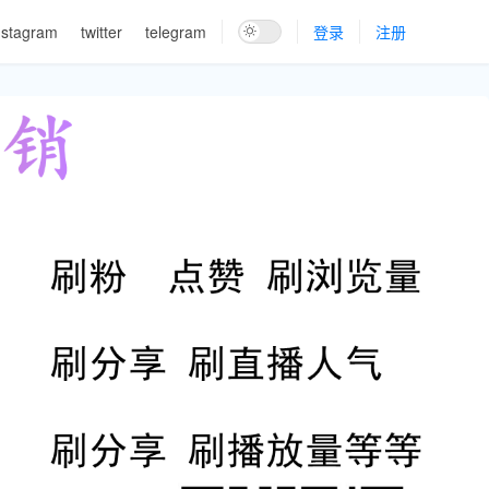
nstagram
twitter
telegram
登录
注册