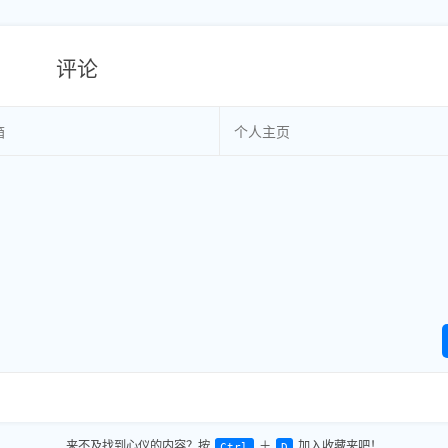
评论
来不及找到心仪的内容？按
＋
加入收藏夹吧！
Ctrl
D