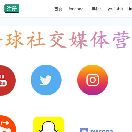
注册
首页
facebook
tiktok
youtube
i