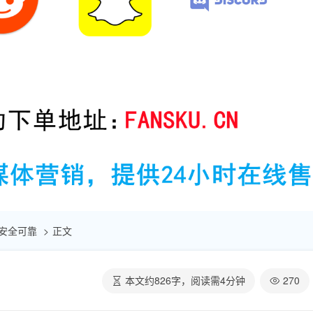
| 安全可靠
正文
本文约
826
字，阅读需
4
分钟
270