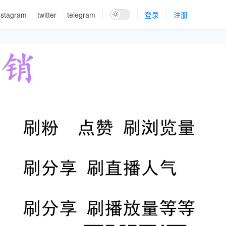
nstagram
twitter
telegram
登录
注册