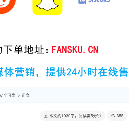
| 安全可靠
正文
本文约
1030
字，阅读需
5
分钟
355