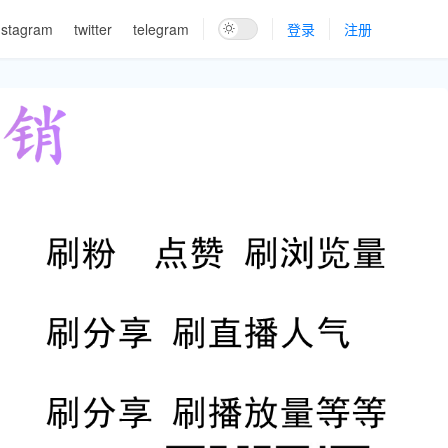
nstagram
twitter
telegram
登录
注册