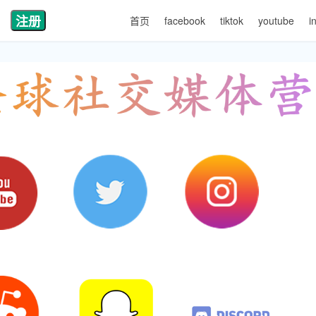
注册
首页
facebook
tiktok
youtube
i