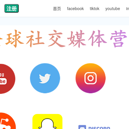
注册
首页
facebook
tiktok
youtube
i