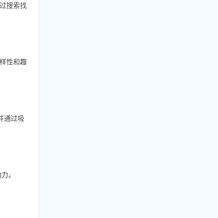
过搜索找
样性和趣
，并通过吸
响力。