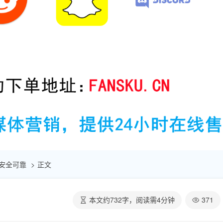
| 安全可靠
正文
本文约
732
字，阅读需
4
分钟
371