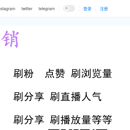
nstagram
twitter
telegram
登录
注册