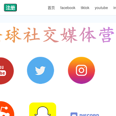
注册
首页
facebook
tiktok
youtube
i