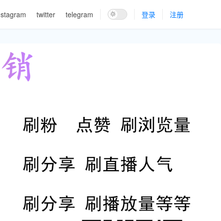
nstagram
twitter
telegram
登录
注册