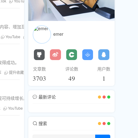
kTok
YouTube
Twitter
刷粉
刷赞
Facebook
粉丝库
刷评
、优化内容、增加互动以及借助专业服务扩大影响力。
emer
YouTube
刷粉
刷赞
Facebook
Twitter直播
粉丝库
刷评
取得成功。
文章数
评论数
用户数
库
提升收藏量
差异化优势
3703
49
1
最新评论
现可持续增长。
k
YouTube
Twitter
Facebook
刷粉风险
搜索