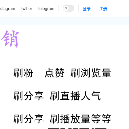
nstagram
twitter
telegram
登录
注册