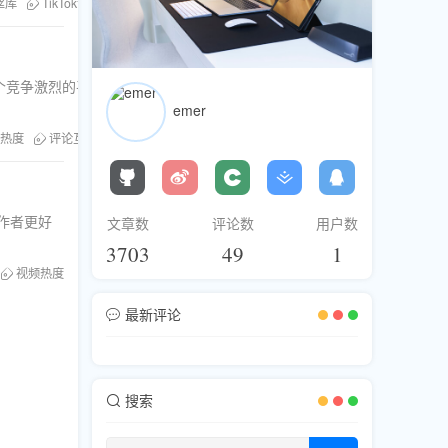
丝库
TikTok评论
个竞争激烈的平
emer
热度
评论互动
作者更好
文章数
评论数
用户数
3703
49
1
视频热度
最新评论
搜索