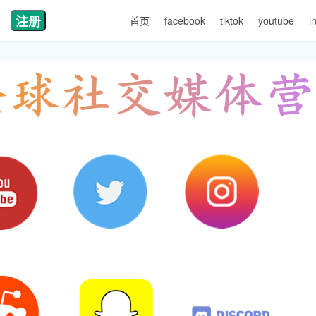
注册
首页
facebook
tiktok
youtube
i