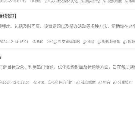
2026-2-13 07:12
282
0
社交媒体优化
购买评论
视频热度
粉
持续攀升
迎程度。包括及时回复、设置话题以及举办活动等多种方法，帮助你在这
2024-12-14 15:01
540
0
社交媒体策略
抖音
短视频营销
视频
穷
了解目标受众、利用热门话题、优化视频封面及标题等方面，旨在帮助创
2024-12-6 23:01
416
0
内容创作
社交媒体
抖音
分享技巧