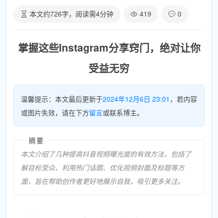
本文约
726
字，阅读需
4
分钟
419
0
掌握这些Instagram分享窍门，绝对让你
受益无穷
温馨提示：本文最后更新于
2024年12月6日 23:01
，若内容
或图片失效，请在下方
留言
或联系博主。
摘要
本文介绍了几种提高抖音视频曝光度的有效方法，包括了
解目标受众、利用热门话题、优化视频封面及标题等方
面，旨在帮助创作者更好地展示自我，吸引更多关注。