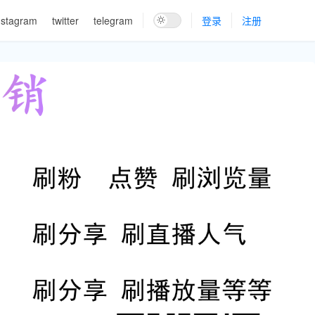
nstagram
twitter
telegram
登录
注册