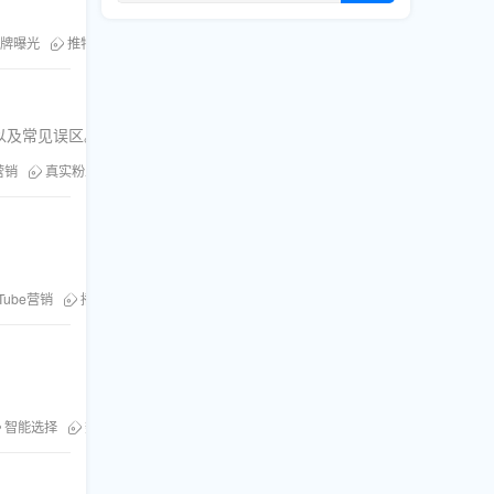
。
牌曝光
推特
项以及常见误区。
m营销
真实粉丝
提升账号权重
Tube营销
播放量服务
。
智能选择
数据驱动营销