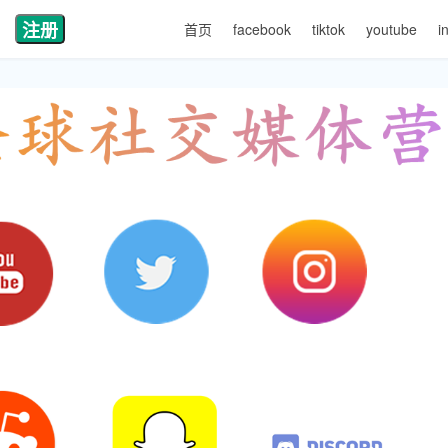
注册
首页
facebook
tiktok
youtube
i