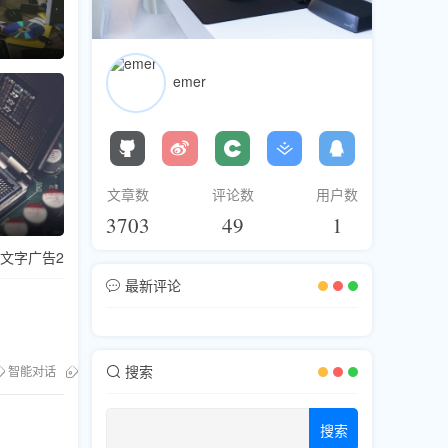
emer
文章数
评论数
用户数
自定义幻灯
推荐
3703
49
1
文字广告2
最新评论
搜索
智能对话
机器人选购
搜索