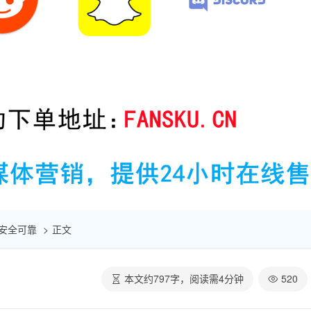
| 安全可靠
正文
本文约
797
字，阅读需
4
分钟
520