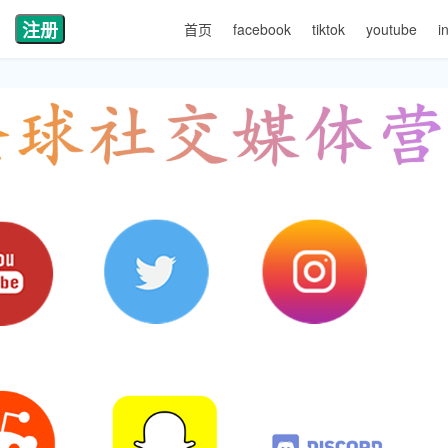
注册
首页
facebook
tiktok
youtube
i