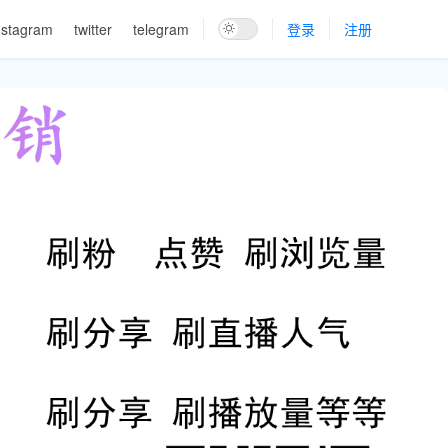
nstagram
twitter
telegram
登录
注册