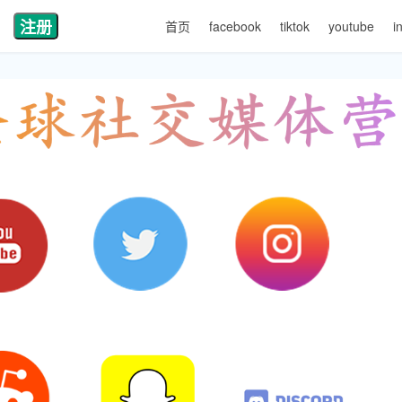
注册
首页
facebook
tiktok
youtube
i