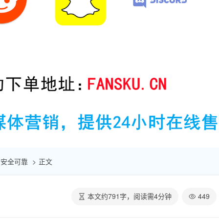
 | 安全可靠
正文
本文约
791
字，阅读需
4
分钟
449