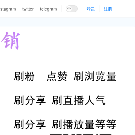
nstagram
twitter
telegram
登录
注册