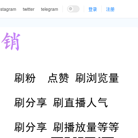
nstagram
twitter
telegram
登录
注册