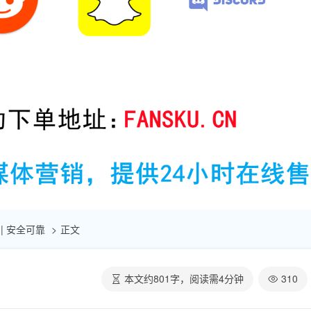
 | 安全可靠
正文
本文约
801
字，阅读需
4
分钟
310