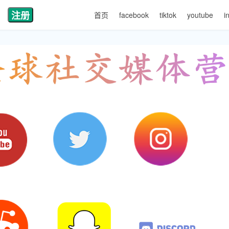
注册
首页
facebook
tiktok
youtube
i