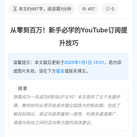
本文约
687
字，阅读需
3
分钟
407
0
从零到百万！新手必学的YouTube订阅提
升技巧
温馨提示：本文最后更新于
2025年1月1日 15:01
，若内容
或图片失效，请在下方
留言
或联系博主。
摘要
想要成为一名成功的B站UP主吗？本文提供了五个关键步
骤，教你如何从零开始逐步建立起庞大的粉丝群。包括了
解目标观众、保证内容质量和一致性、利用多渠道推广、
增强与粉丝之间的互动等方面的具体建议。