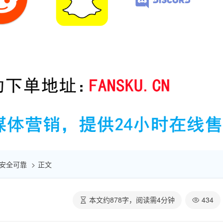
| 安全可靠
正文
本文约
878
字，阅读需
4
分钟
434