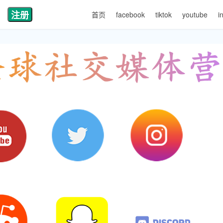
注册
首页
facebook
tiktok
youtube
i