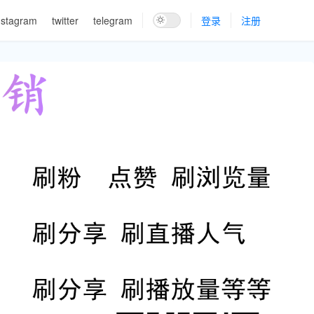
nstagram
twitter
telegram
登录
注册