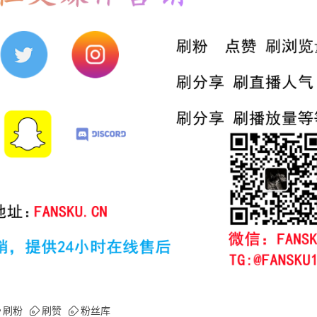
刷粉
刷赞
粉丝库