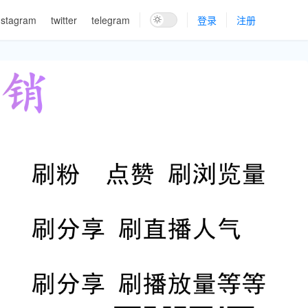
nstagram
twitter
telegram
登录
注册