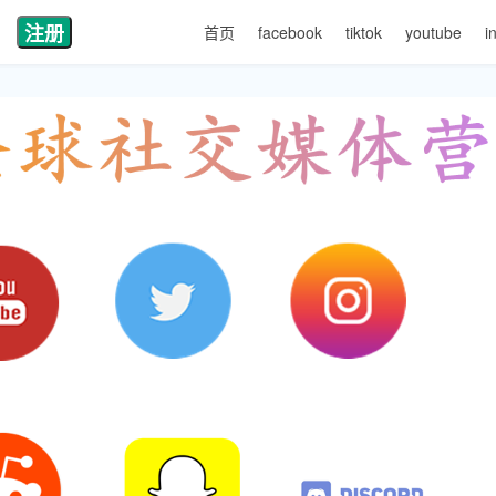
注册
首页
facebook
tiktok
youtube
i