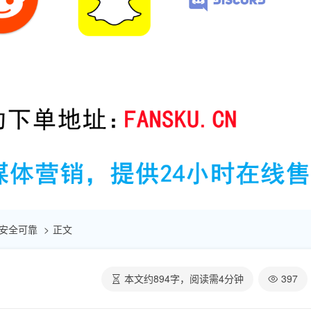
| 安全可靠
正文
本文约
894
字，阅读需
4
分钟
397