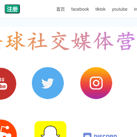
注册
首页
facebook
tiktok
youtube
i