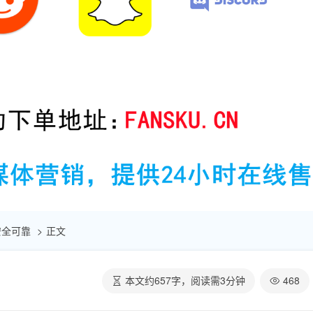
 安全可靠
正文
本文约
657
字，阅读需
3
分钟
468