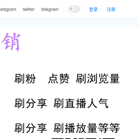
nstagram
twitter
telegram
登录
注册