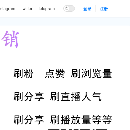
nstagram
twitter
telegram
登录
注册