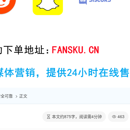
 安全可靠
正文
本文约
875
字，阅读需
4
分钟
463