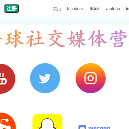
注册
首页
facebook
tiktok
youtube
i