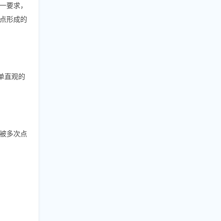
一要求，
点形成的
单直观的
被多次点