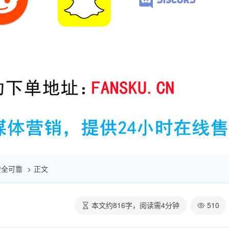
 安全可靠
正文
本文约
816
字，阅读需
4
分钟
510