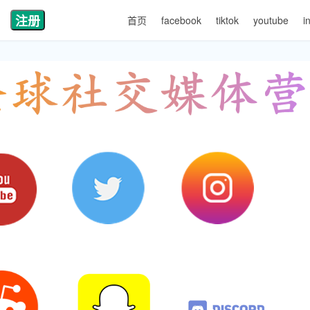
注册
首页
facebook
tiktok
youtube
i