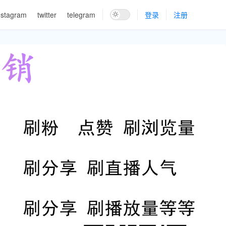
nstagram
twitter
telegram
登录
注册