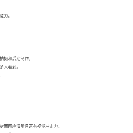
意力。
拍摄和后期制作。
更多人看到。
。
封面图应清晰且富有视觉冲击力。