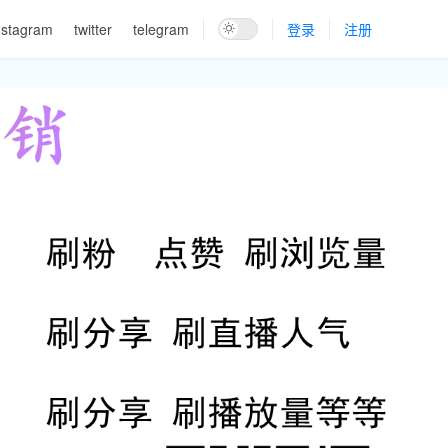
nstagram
twitter
telegram
登录
注册