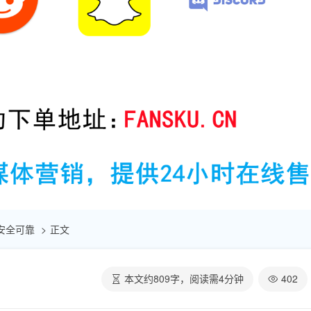
| 安全可靠
正文
本文约
809
字，阅读需
4
分钟
402