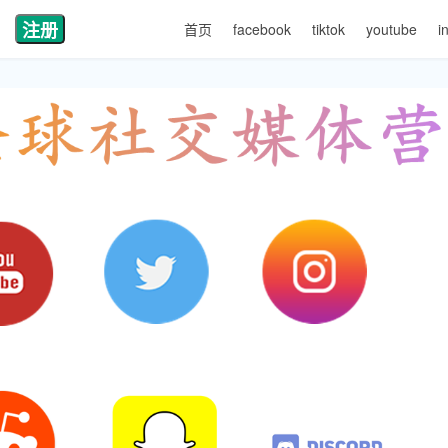
注册
首页
facebook
tiktok
youtube
i