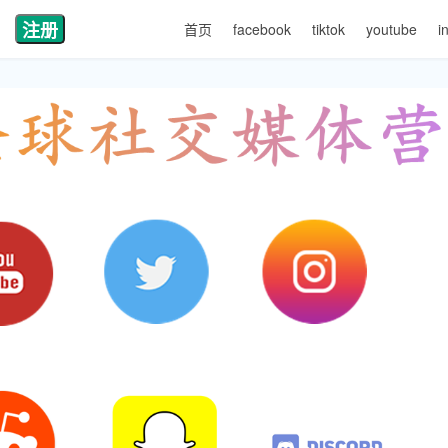
注册
首页
facebook
tiktok
youtube
i