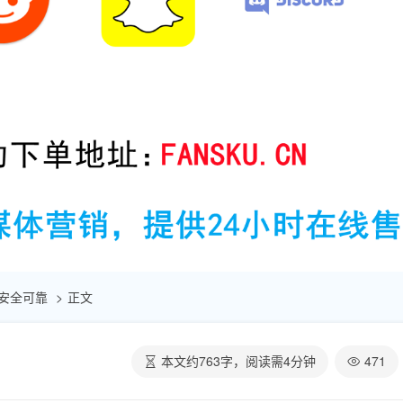
| 安全可靠
正文
本文约
763
字，阅读需
4
分钟
471