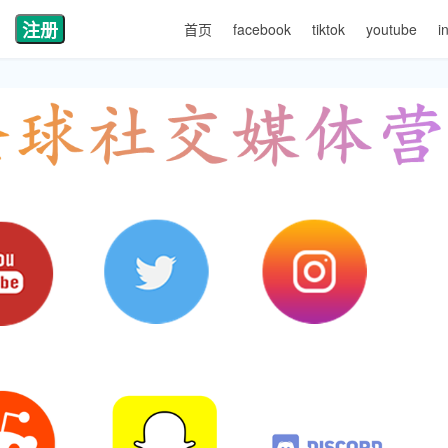
注册
首页
facebook
tiktok
youtube
i