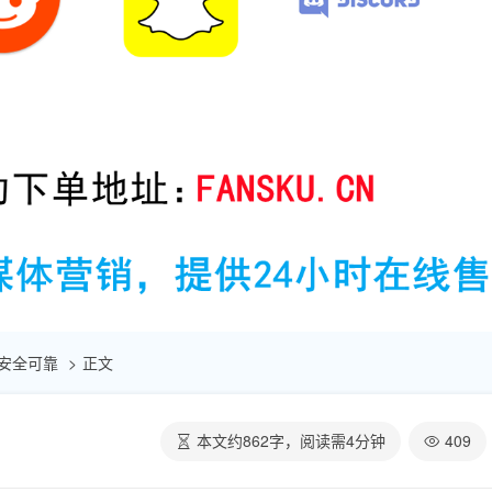
| 安全可靠
正文
本文约
862
字，阅读需
4
分钟
409