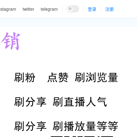
nstagram
twitter
telegram
登录
注册