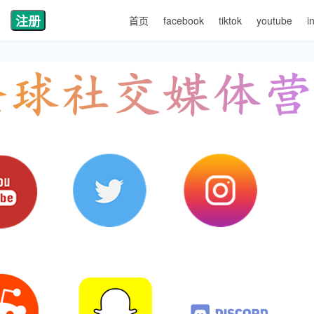
注册
首页
facebook
tiktok
youtube
i