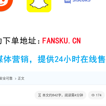
| 安全可靠
正文
本文约
842
字，阅读需
4
分钟
174