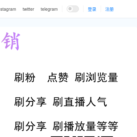
nstagram
twitter
telegram
登录
注册