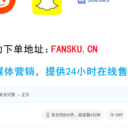
| 安全可靠
正文
本文约
824
字，阅读需
4
分钟
295