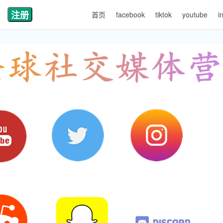
注册
首页
facebook
tiktok
youtube
i