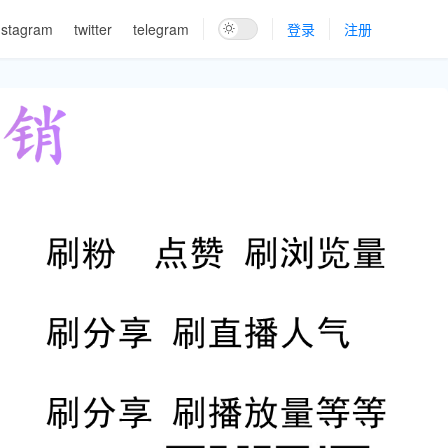
nstagram
twitter
telegram
登录
注册