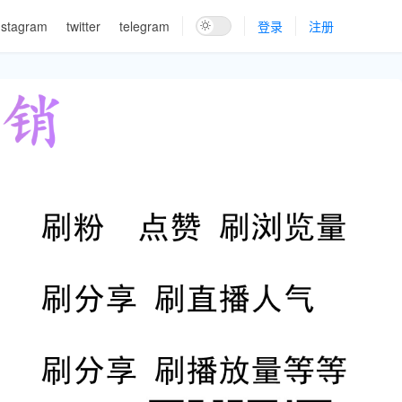
nstagram
twitter
telegram
登录
注册