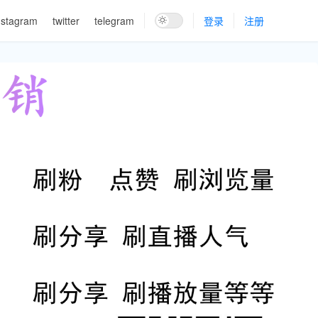
nstagram
twitter
telegram
登录
注册