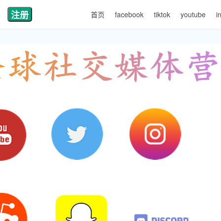
注册
首页
facebook
tiktok
youtube
i