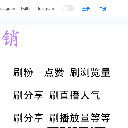
nstagram
twitter
telegram
登录
注册