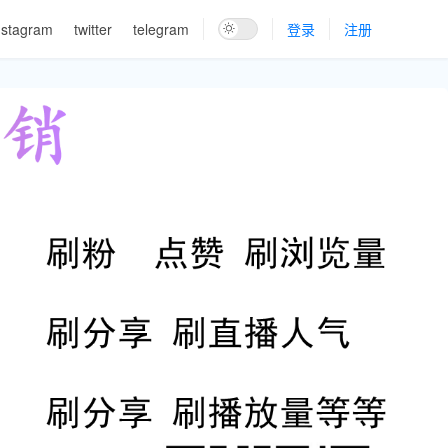
nstagram
twitter
telegram
登录
注册