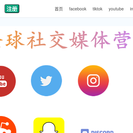
注册
首页
facebook
tiktok
youtube
i