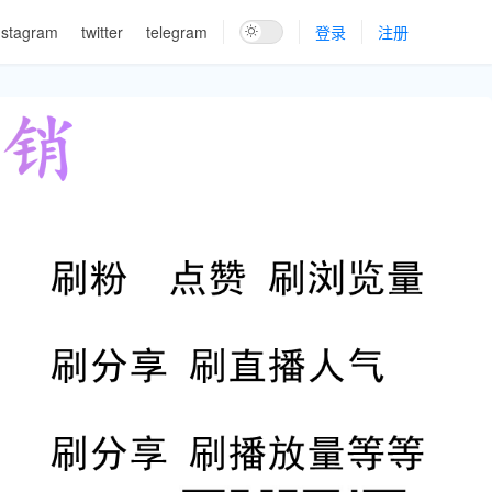
nstagram
twitter
telegram
登录
注册