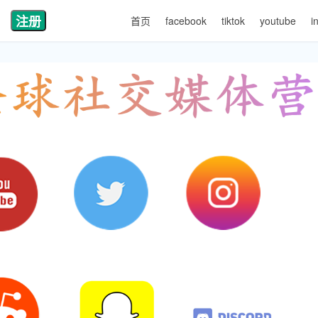
注册
首页
facebook
tiktok
youtube
i