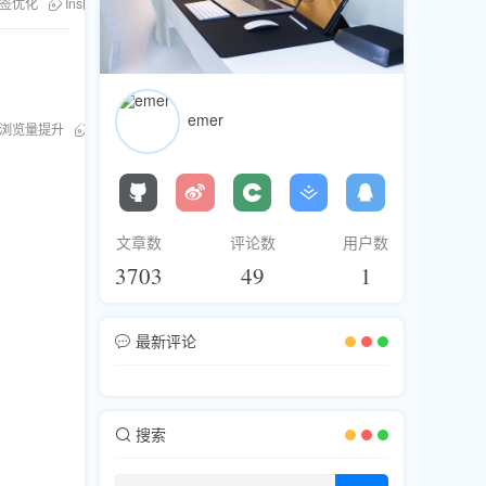
签优化
Ins网红
emer
浏览量提升
Ins网红
文章数
评论数
用户数
3703
49
1
最新评论
搜索