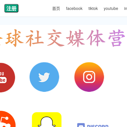
注册
首页
facebook
tiktok
youtube
i