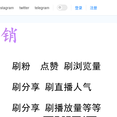
nstagram
twitter
telegram
登录
注册