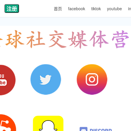
注册
首页
facebook
tiktok
youtube
i