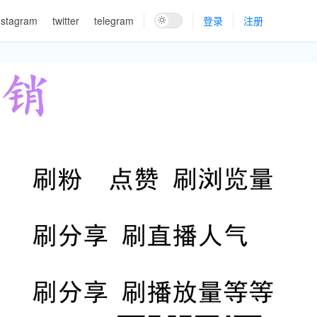
nstagram
twitter
telegram
登录
注册