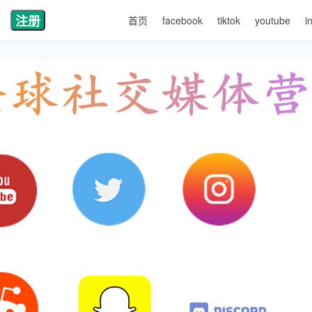
注册
首页
facebook
tiktok
youtube
i