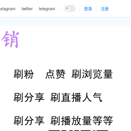
nstagram
twitter
telegram
登录
注册