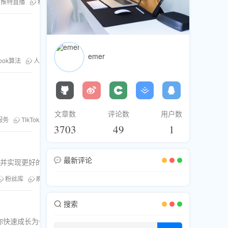
推特直播
粉丝库
emer
book算法
人气直播
文章数
评论数
用户数
服务
TikTok直播间
快速吸粉
3703
49
1
最新评论
量并实现更好的效果。
粉丝库
刷粉服务
观众排名
搜索
你快速成长为一名成