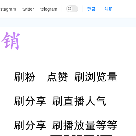
nstagram
twitter
telegram
登录
注册