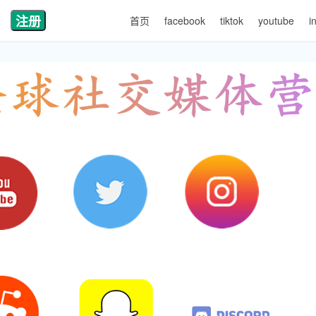
注册
首页
facebook
tiktok
youtube
i