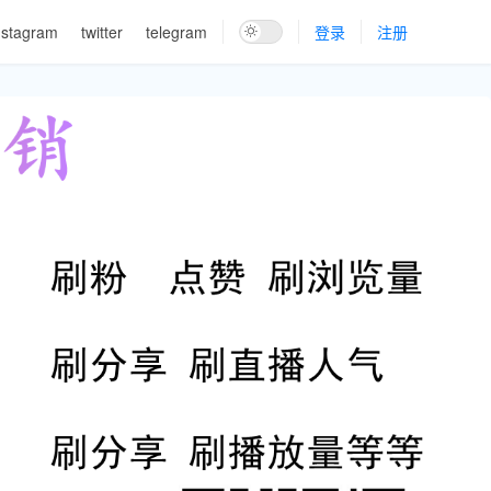
nstagram
twitter
telegram
登录
注册