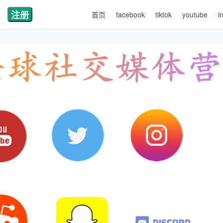
注册
首页
facebook
tiktok
youtube
i