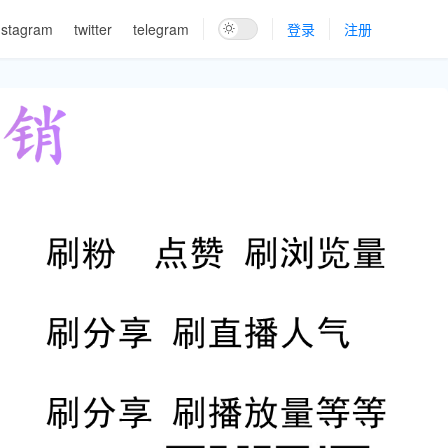
nstagram
twitter
telegram
登录
注册