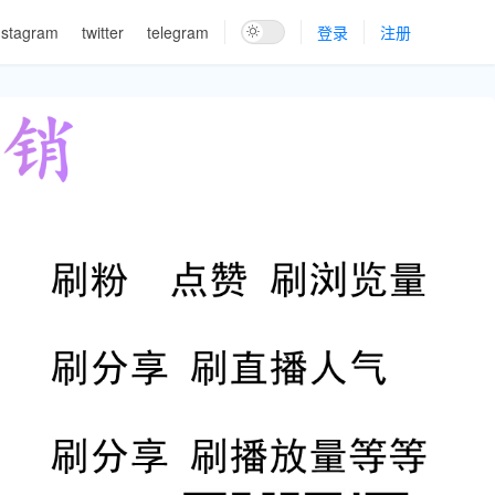
nstagram
twitter
telegram
登录
注册