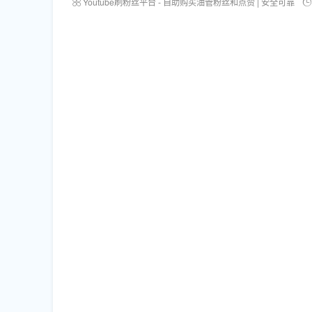
Youtube刷粉丝平台 - 自助购买油管粉丝和点赞 | 安全可靠