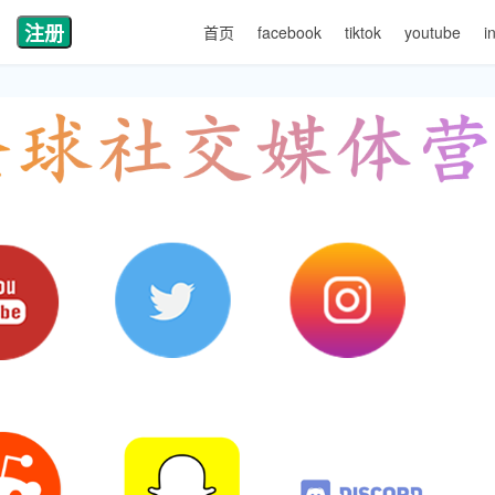
注册
首页
facebook
tiktok
youtube
i