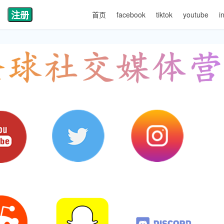
注册
首页
facebook
tiktok
youtube
i