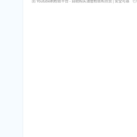
Youtube刷粉丝平台 - 自助购买油管粉丝和点赞 | 安全可靠