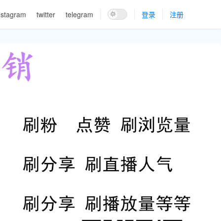
nstagram
twitter
telegram
登录
注册