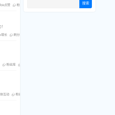
搜索
kTok点赞
粉丝库
刷粉服务
力！
ok增长
刷分享
TikTok分享
粉丝库
社交媒体服务
体互动
粉丝库