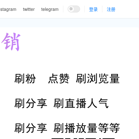
nstagram
twitter
telegram
登录
注册