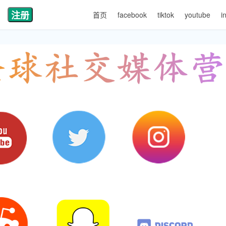
注册
首页
facebook
tiktok
youtube
i