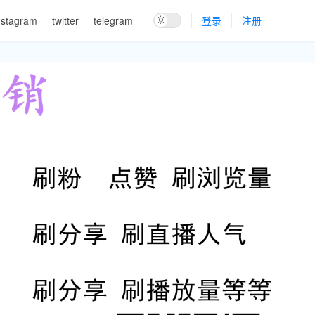
nstagram
twitter
telegram
登录
注册