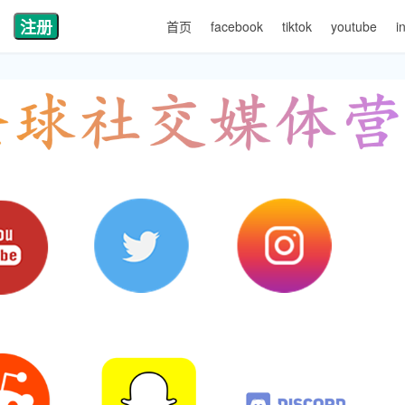
注册
首页
facebook
tiktok
youtube
i