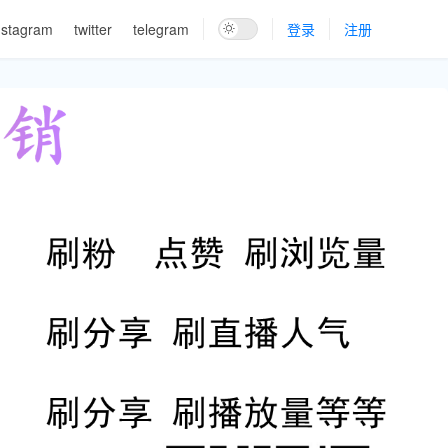
nstagram
twitter
telegram
登录
注册