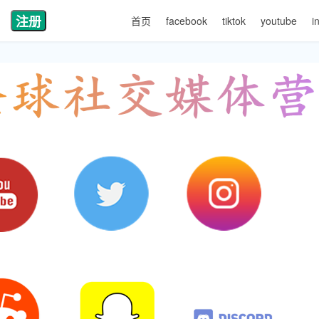
注册
首页
facebook
tiktok
youtube
i