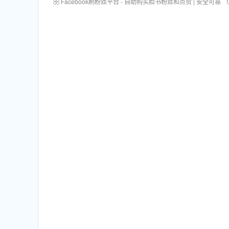
Facebook刷粉丝平台 - 自助购买脸书粉丝和点赞 | 安全可靠