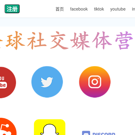
注册
首页
facebook
tiktok
youtube
i