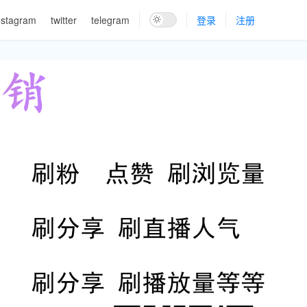
nstagram
twitter
telegram
登录
注册