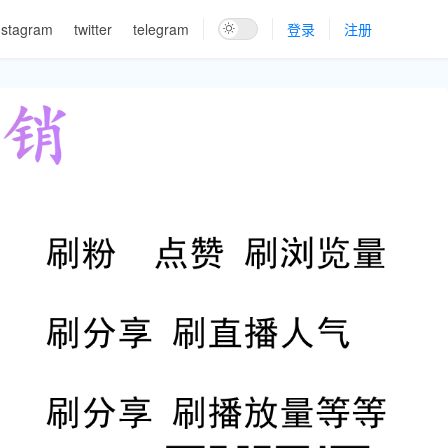
nstagram
twitter
telegram
登录
注册