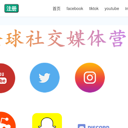
注册
首页
facebook
tiktok
youtube
i