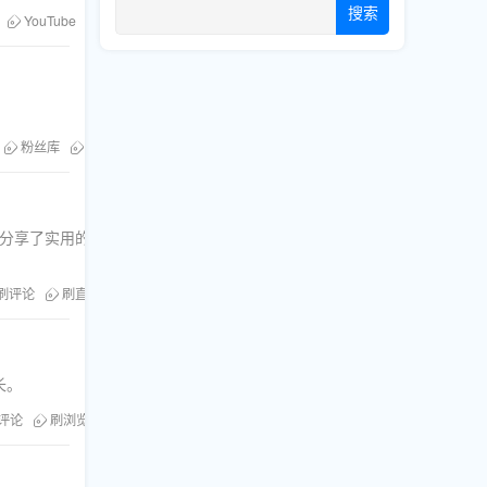
搜索
YouTube
Twitter
刷粉
刷赞
Facebook
粉丝库
刷浏览量
粉丝库
刷浏览量
刷分享
刷直播人气
。本文分享了实用的技巧，助你轻松收获更
刷评论
刷直播人气
Twitter点赞技巧
长。
评论
刷浏览
刷直播人气
流量交易
合规