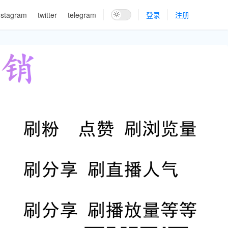
nstagram
twitter
telegram
登录
注册